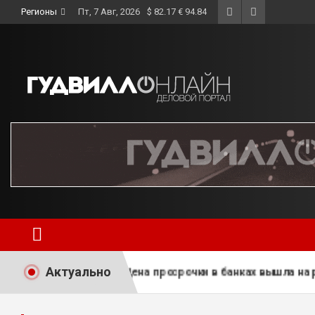
Skip
Регионы
Пт, 7 Авг, 2026
$ 82.17 € 94.84
to
content
Актуально
Цена просрочки в банках вышла на рекорд