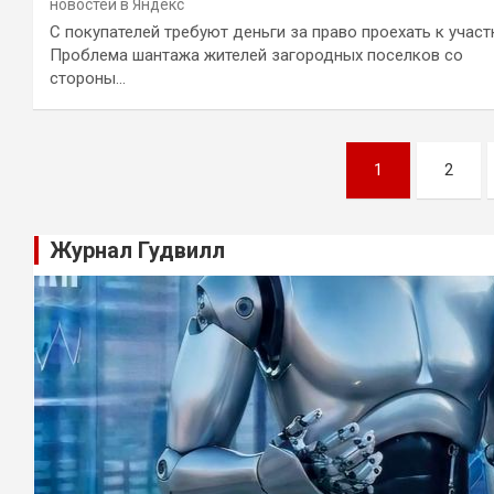
новостей в Яндекс
С покупателей требуют деньги за право проехать к участ
Проблема шантажа жителей загородных поселков со
стороны…
Навигация
1
2
по
записям
Журнал Гудвилл