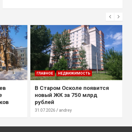
ГЛАВНОЕ
НЕДВИЖИМОСТЬ
ев
В Старом Осколе появится
е
новый ЖК за 750 млрд
ков
рублей
31.07.2026
andrey
3