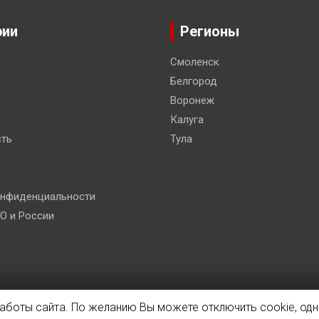
рии
Регионы
Смоленск
Белгород
Воронеж
Калуга
ть
Тула
онфиденциальности
О и России
 Co.
работы сайта. По желанию Вы можете отключить cookie, одн