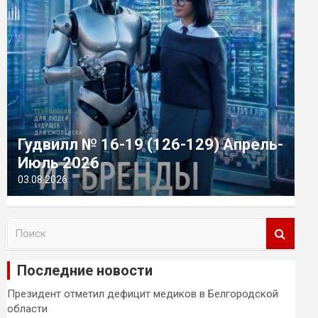
Гудвилл № 16-19 (126-129) Апрель-
Июль 2026
03.08.2026
П
о
и
Последние новости
с
к
Президент отметил дефицит медиков в Белгородской
области