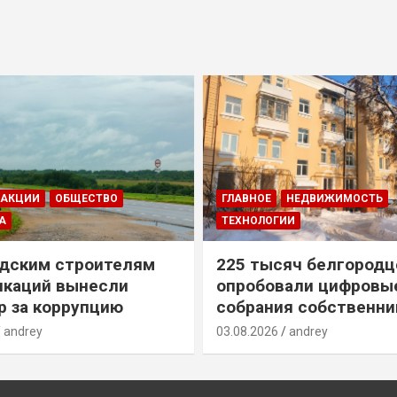
ДАКЦИИ
ОБЩЕСТВО
ГЛАВНОЕ
НЕДВИЖИМОСТЬ
А
ТЕХНОЛОГИИ
дским строителям
225 тысяч белгородц
икаций вынесли
опробовали цифровы
р за коррупцию
собрания собственни
andrey
03.08.2026
andrey