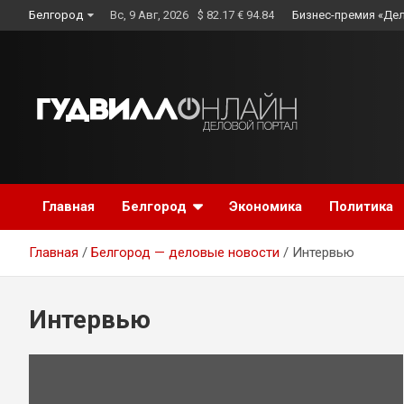
Skip
Белгород
Вс, 9 Авг, 2026
$ 82.17 € 94.84
Бизнес-премия «Де
to
content
Главная
Белгород
Экономика
Политика
Главная
Белгород — деловые новости
Интервью
Интервью