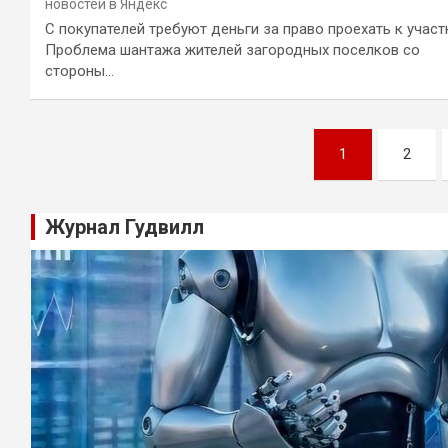
новостей в Яндекс
С покупателей требуют деньги за право проехать к участ
Проблема шантажа жителей загородных поселков со
стороны…
Навигация
1
2
по
записям
Журнал Гудвилл