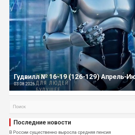
Гудвилл № 16-19 (126-129) Апрель-И
03.08.2026
П
о
и
Последние новости
с
к
В России существенно выросла средняя пенсия