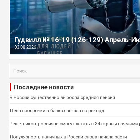
Гудвилл № 16-19 (126-129) Апрель-И
03.08.2026
П
о
и
Последние новости
с
к
В России существенно выросла средняя пенсия
Цена просрочки в банках вышла на рекорд
Решетников: россияне смогут летать в 34 страны прямыми
Популярность наличных в России снова начала расти