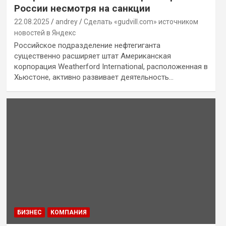
России несмотря на санкции
22.08.2025
andrey
Сделать «gudvill.com» источником
новостей в Яндекс
Российское подразделение нефтегиганта
существенно расширяет штат Американская
корпорация Weatherford International, расположенная в
Хьюстоне, активно развивает деятельность…
БИЗНЕС
КОМПАНИЯ