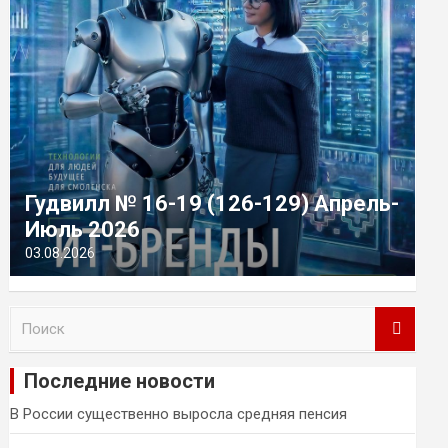
Гудвилл № 16-19 (126-129) Апрель-
Июль 2026
03.08.2026
П
о
и
Последние новости
с
к
В России существенно выросла средняя пенсия