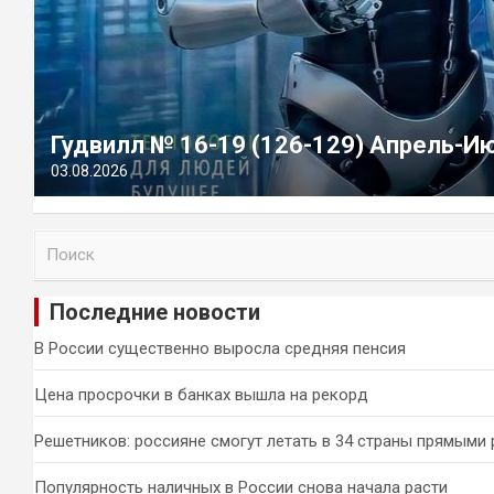
Гудвилл № 16-19 (126-129) Апрель-И
03.08.2026
П
о
и
Последние новости
с
к
В России существенно выросла средняя пенсия
Цена просрочки в банках вышла на рекорд
Решетников: россияне смогут летать в 34 страны прямыми
Популярность наличных в России снова начала расти