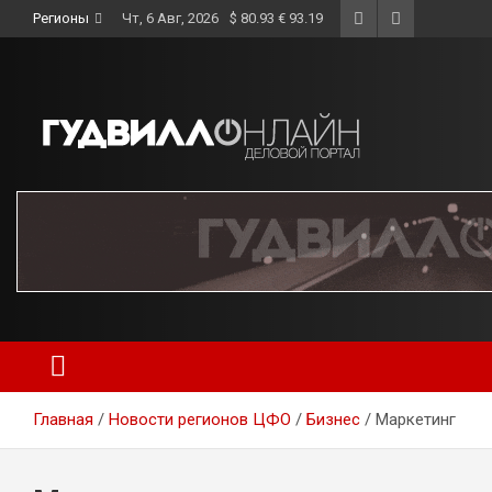
Skip
Регионы
Чт, 6 Авг, 2026
$ 80.93 € 93.19
to
content
Главная
Новости регионов ЦФО
Бизнес
Маркетинг