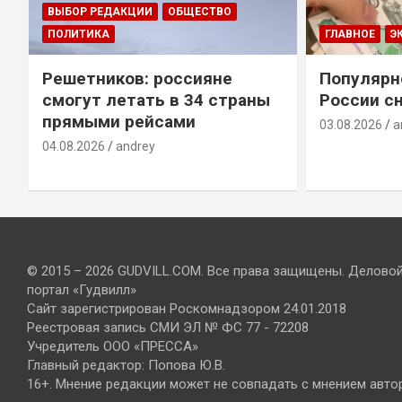
ВЫБОР РЕДАКЦИИ
ОБЩЕСТВО
ПОЛИТИКА
ГЛАВНОЕ
Э
Решетников: россияне
Популярн
смогут летать в 34 страны
России сн
прямыми рейсами
03.08.2026
a
04.08.2026
andrey
© 2015 – 2026 GUDVILL.COM. Все права защищены. Делово
портал «Гудвилл»
Сайт зарегистрирован Роскомнадзором 24.01.2018
Реестровая запись СМИ ЭЛ № ФС 77 - 72208
Учредитель ООО «ПРЕССА»
Главный редактор: Попова Ю.В.
16+. Мнение редакции может не совпадать с мнением авто