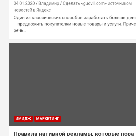
04.01.2020
Владимир
Сделать «gudvill.com» источником
новостей в Яндекс
Один из классических способов заработать больше ден
– предложить покупателям новые товары и услуги. Прич
речь…
ИМИДЖ
МАРКЕТИНГ
Правила нативной рекламы, которые пора