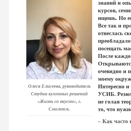
знаний и опы
курсов, семи
ищешь. Но ес
Все так и п
отнеслась с
преобладало 
посещать мас
После каждо
Открываются
очевидно и п
моему окруж
Интересно и 
Олеся Елисеева, руководитель
УСИБ. Резюм
Студии кухонных решений
не голая тео
«Жизнь со вкусом», г.
то, что нужн
Смоленск.
– Как часто 