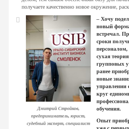
получаете качественно новое окружение, рас
– Хочу поде
новый форма
встречал. П
сроки получ
персоналом,
сухая теори
групповых у
ранее приоб
новые знани
управлении 
круг едином
профессиона
обучения.
Дмитрий Стройков,
предприниматель, юрист,
Опыт приобр
судебный эксперт, специалист
уже с первых