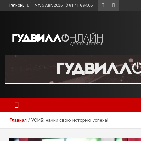
Skip
Регионы
Чт, 6 Авг, 2026
$ 81.41 € 94.06
to
content
Главная
УСИБ: начни свою историю успеха!