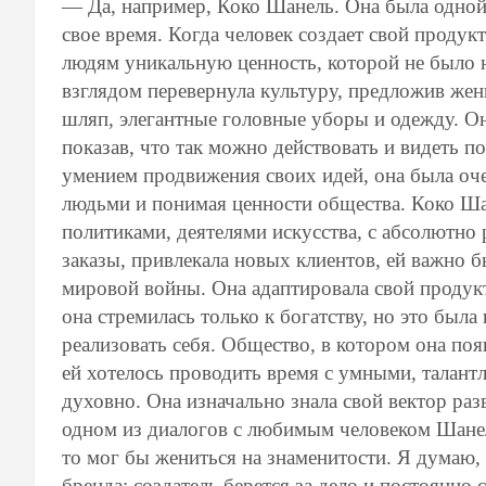
— Да, например, Коко Шанель. Она была одной
свое время. Когда человек создает свой продук
людям уникальную ценность, которой не было 
взглядом перевернула культуру, предложив же
шляп, элегантные головные уборы и одежду. Она
показав, что так можно действовать и видеть п
умением продвижения своих идей, она была оч
людьми и понимая ценности общества. Коко Ша
политиками, деятелями искусства, с абсолютн
заказы, привлекала новых клиентов, ей важно 
мировой войны. Она адаптировала свой продукт
она стремилась только к богатству, но это была
реализовать себя. Общество, в котором она поя
ей хотелось проводить время с умными, талан
духовно. Она изначально знала свой вектор раз
одном из диалогов с любимым человеком Шанел
то мог бы жениться на знаменитости. Я думаю,
бренда: создатель берется за дело и постоянно 