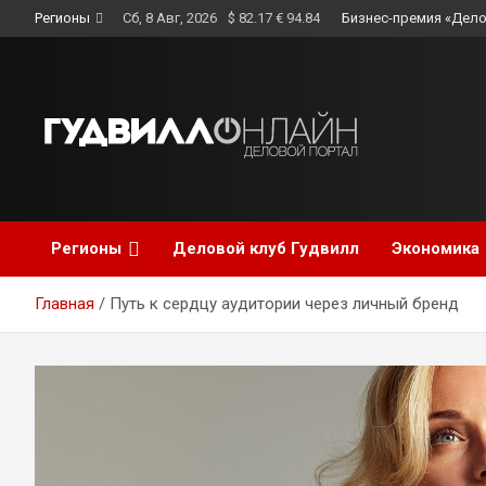
Skip
Регионы
Сб, 8 Авг, 2026
$ 82.17 € 94.84
Бизнес-премия «Дело
to
content
Регионы
Деловой клуб Гудвилл
Экономика
Главная
Путь к сердцу аудитории через личный бренд