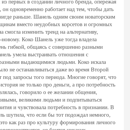
 из первых в создании личного бренда, опережая
т, он одновременно работает над тем, чтобы дать
нигде раньше. Шанель одним своим новаторским
нщинам вместо неудобных корсетов и огромных
 смогла изменить тренд на альтернативу,
о-новому. Коко Шанель уже тогда владела
ень гибкой, общаясь с совершенно разными
нель умела выстраивать отношения с
о разными выдающимися людьми. Коко искала
было не останавливаться даже во время Второй
 под запросы того периода. Многие говорят, что
 история не только про деньги, а про потребность
влялась, говорило о ее желании общения,
тливыми, великими людьми и подпитываться
вития и чувствовала потребность в признании. В
ь шутила, что если бы тот подождал немного,
 это как раз про культуру формирования личного
совершенствуется, не боится никаких