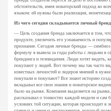
обстоятельств, имея новаторский подход ко вс
языком: ей нужны были реализация, монетизац
Из чего сегодня складывается личный бренд
— Цель создания бренда заключается в том, что 
продукте, увеличить его узнаваемость и попул
признание. Сегодня личные бренды — симбиоз 
формулу я вывела за годы работы с людьми в с
брендинга и телевидения. Люди хотят видеть, 
покупают у людей. Вот почему мы так часто в
известных личностей и лидеров мнений в нуж
покупали и покупают? Все знают историю созда
вкладывал все свои знания и новаторское виден
было на рынке. Компания выделяется на рынке, 
рассказывал о тонкостях каждой модели и сам 
условиях той ситуации, которая происходит в э
главных и ценных инструментов, который позв