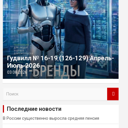
Гудвилл № 16-19 (126-129) Апрель-
Июль 2026
03.08.2026
П
о
и
Последние новости
с
к
В России существенно выросла средняя пенсия