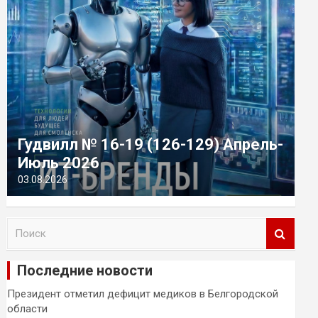
Гудвилл № 16-19 (126-129) Апрель-
Июль 2026
03.08.2026
П
о
и
Последние новости
с
к
Президент отметил дефицит медиков в Белгородской
области