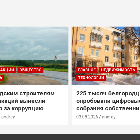
ДАКЦИИ
ОБЩЕСТВО
ГЛАВНОЕ
НЕДВИЖИМОСТЬ
А
ТЕХНОЛОГИИ
дским строителям
225 тысяч белгородц
икаций вынесли
опробовали цифровы
р за коррупцию
собрания собственни
andrey
03.08.2026
andrey