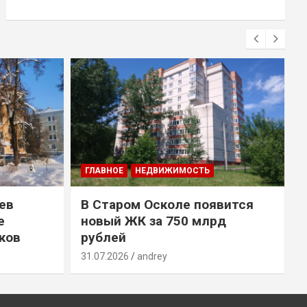
ГЛАВНОЕ
НЕДВИЖИМОСТЬ
ев
В Старом Осколе появится
е
новый ЖК за 750 млрд
ков
рублей
31.07.2026
andrey
3