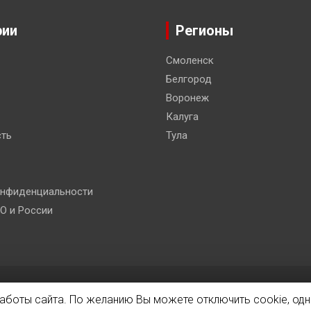
рии
Регионы
Смоленск
Белгород
Воронеж
Калуга
ть
Тула
онфиденциальности
О и России
 Co.
работы сайта. По желанию Вы можете отключить cookie, одн