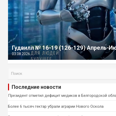
Гудвилл № 16-19 (126-129) Апрель-И
03.08.2026
П
о
и
Последние новости
с
к
Президент отметил дефицит медиков в Белгородской обл
Более 6 тысяч гектар убрали аграрии Нового Оскола