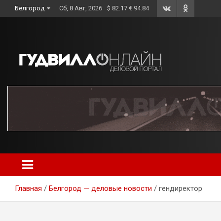
Skip
Белгород
Сб, 8 Авг, 2026
$ 82.17 € 94.84
to
content
Главная
Белгород — деловые новости
гендиректор