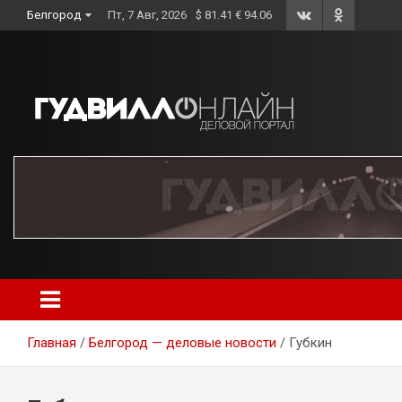
Skip
Белгород
Пт, 7 Авг, 2026
$ 81.41 € 94.06
to
content
Главная
Белгород — деловые новости
Губкин