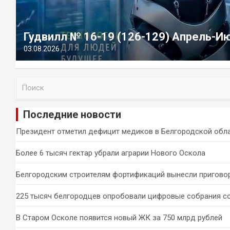
Гудвилл № 16-19 (126-129) Апрель-И
03.08.2026
П
о
и
Последние новости
с
к
Президент отметил дефицит медиков в Белгородской обл
Более 6 тысяч гектар убрали аграрии Нового Оскола
Белгородским строителям фортификаций вынесли пригово
225 тысяч белгородцев опробовали цифровые собрания с
В Старом Осколе появится новый ЖК за 750 млрд рублей