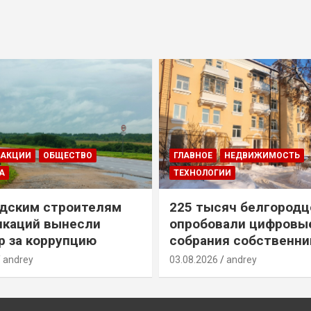
ДАКЦИИ
ОБЩЕСТВО
ГЛАВНОЕ
НЕДВИЖИМОСТЬ
А
ТЕХНОЛОГИИ
дским строителям
225 тысяч белгородц
икаций вынесли
опробовали цифровы
р за коррупцию
собрания собственни
andrey
03.08.2026
andrey