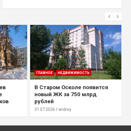
ГЛАВНОЕ
НЕДВИЖИМОСТЬ
ев
В Старом Осколе появится
е
новый ЖК за 750 млрд
ков
рублей
31.07.2026
andrey
3