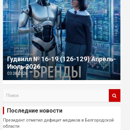
Гудвилл № 16-19 (126-129) Апрель-
Июль 2026
03.08.2026
П
о
и
Последние новости
с
к
Президент отметил дефицит медиков в Белгородской
области