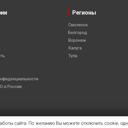
рии
Регионы
Смоленск
Белгород
Воронеж
Калуга
ть
Тула
онфиденциальности
О и России
 Co.
работы сайта. По желанию Вы можете отключить cookie, одн