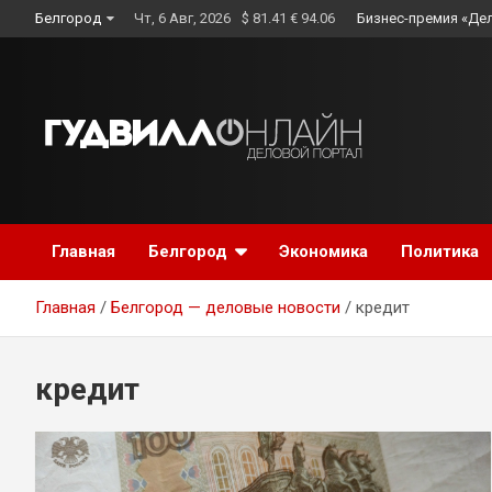
Skip
Белгород
Чт, 6 Авг, 2026
$ 81.41 € 94.06
Бизнес-премия «Де
to
content
Главная
Белгород
Экономика
Политика
Главная
Белгород — деловые новости
кредит
кредит