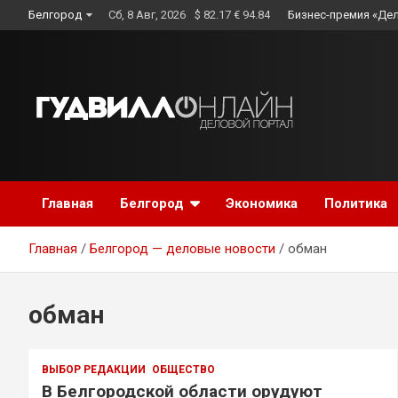
Skip
Белгород
Сб, 8 Авг, 2026
$ 82.17 € 94.84
Бизнес-премия «Де
to
content
Главная
Белгород
Экономика
Политика
Главная
Белгород — деловые новости
обман
обман
ВЫБОР РЕДАКЦИИ
ОБЩЕСТВО
В Белгородской области орудуют