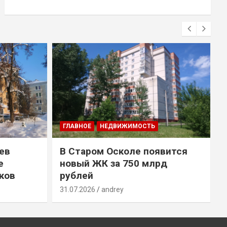
ГЛАВНОЕ
НЕДВИЖИМОСТЬ
ев
В Старом Осколе появится
е
новый ЖК за 750 млрд
ков
рублей
31.07.2026
andrey
3