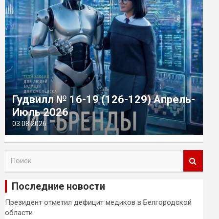
Гудвилл № 16-19 (126-129) Апрель-
Июль 2026
03.08.2026
П
о
и
Последние новости
с
к
Президент отметил дефицит медиков в Белгородской
области