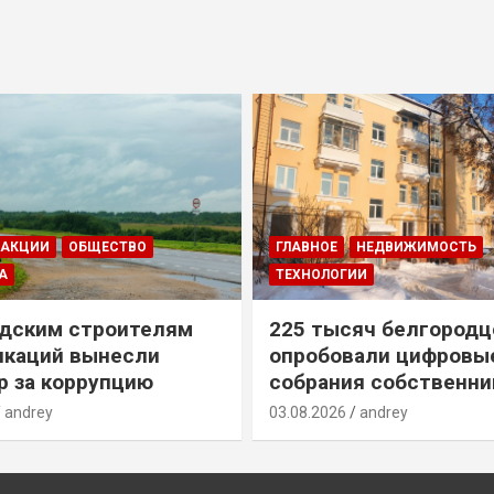
ДАКЦИИ
ОБЩЕСТВО
ГЛАВНОЕ
НЕДВИЖИМОСТЬ
А
ТЕХНОЛОГИИ
дским строителям
225 тысяч белгородц
икаций вынесли
опробовали цифровы
р за коррупцию
собрания собственни
andrey
03.08.2026
andrey