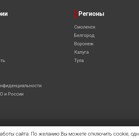
рии
Регионы
Смоленск
Белгород
Воронеж
Калуга
ть
Тула
онфиденциальности
О и России
 Co.
работы сайта. По желанию Вы можете отключить cookie, одн