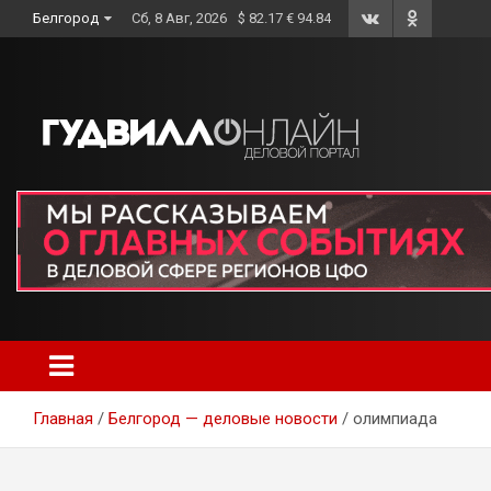
Skip
Белгород
Сб, 8 Авг, 2026
$ 82.17 € 94.84
to
content
Главная
Белгород — деловые новости
олимпиада