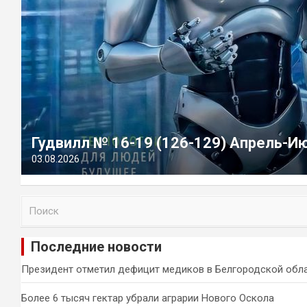
Гудвилл № 16-19 (126-129) Апрель-И
03.08.2026
П
о
и
Последние новости
с
к
Президент отметил дефицит медиков в Белгородской обл
Более 6 тысяч гектар убрали аграрии Нового Оскола