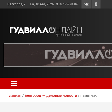
Skip
Белгород
Пн, 10 Авг, 2026
$ 82.17 € 94.84
to
content
Главная
Белгород — деловые новости
памятник