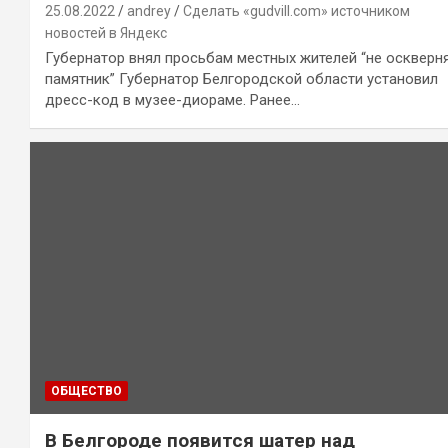
25.08.2022
andrey
Сделать «gudvill.com» источником
новостей в Яндекс
Губернатор внял просьбам местных жителей “не оскверн
памятник” Губернатор Белгородской области установил
дресс-код в музее-диораме. Ранее…
ОБЩЕСТВО
В Белгороде появится шатер над