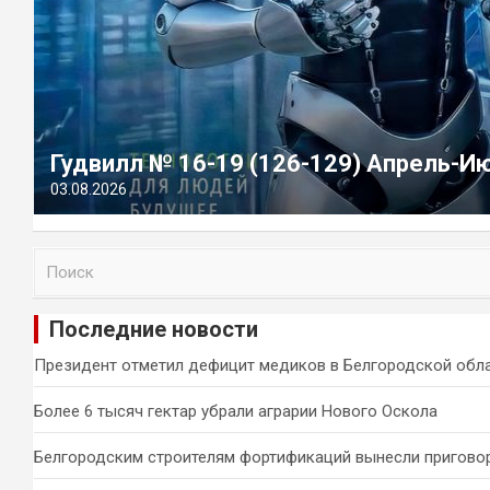
Гудвилл № 16-19 (126-129) Апрель-И
03.08.2026
П
о
и
Последние новости
с
к
Президент отметил дефицит медиков в Белгородской обл
Более 6 тысяч гектар убрали аграрии Нового Оскола
Белгородским строителям фортификаций вынесли пригово