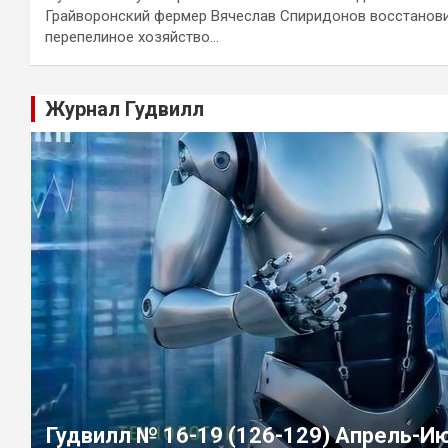
Грайворонский фермер Вячеслав Спиридонов восстанов
перепелиное хозяйство…
Журнал Гудвилл
Гудвилл № 16-19 (126-129) Апрель-И