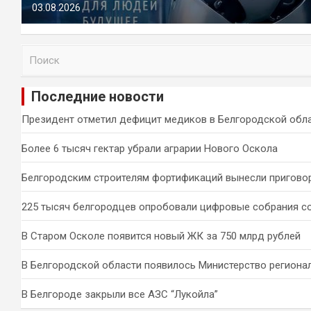
03.08.2026
П
о
и
Последние новости
с
к
Президент отметил дефицит медиков в Белгородской обл
Более 6 тысяч гектар убрали аграрии Нового Оскола
Белгородским строителям фортификаций вынесли пригово
225 тысяч белгородцев опробовали цифровые собрания с
В Старом Осколе появится новый ЖК за 750 млрд рублей
В Белгородской области появилось Министерство региона
В Белгороде закрыли все АЗС “Лукойла”