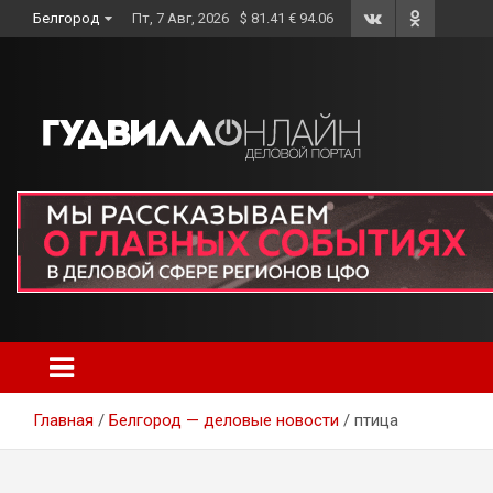
Skip
Белгород
Пт, 7 Авг, 2026
$ 81.41 € 94.06
to
content
Главная
Белгород — деловые новости
птица