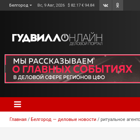
Skip
Белгород
Вс, 9 Авг, 2026
$ 82.17 € 94.84
to
content
Главная
Белгород — деловые новости
ритуальное агент