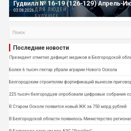
Гудвилл № 16-19 (126-129) Апрель-И
03.08.2026
П
о
и
Последние новости
с
к
Президент отметил дефицит медиков в Белгородской обл
Более 6 тысяч гектар убрали аграрии Нового Оскола
Белгородским строителям фортификаций вынесли пригово
225 тысяч белгородцев опробовали цифровые собрания с
В Старом Осколе появится новый ЖК за 750 млрд рублей
В Белгородской области появилось Министерство региона
В Белгороде закрыли все АЗС “Лукойла”