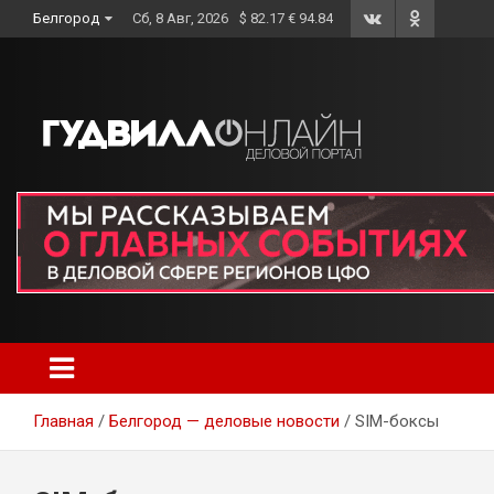
Skip
Белгород
Сб, 8 Авг, 2026
$ 82.17 € 94.84
to
content
Главная
Белгород — деловые новости
SIM-боксы