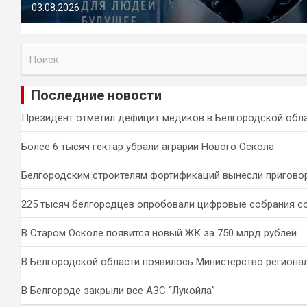
03.08.2026
П
о
и
Последние новости
с
к
Президент отметил дефицит медиков в Белгородской обл
Более 6 тысяч гектар убрали аграрии Нового Оскола
Белгородским строителям фортификаций вынесли пригово
225 тысяч белгородцев опробовали цифровые собрания с
В Старом Осколе появится новый ЖК за 750 млрд рублей
В Белгородской области появилось Министерство региона
В Белгороде закрыли все АЗС “Лукойла”