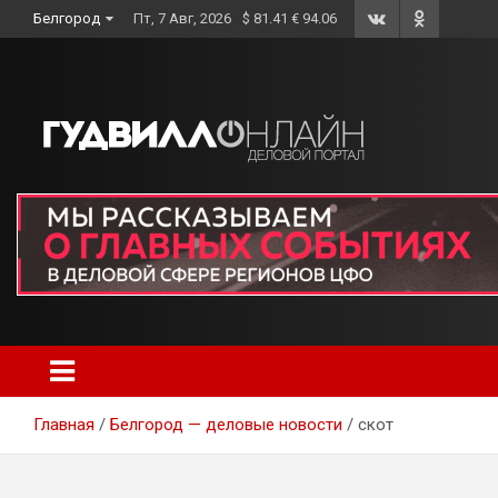
Skip
Белгород
Пт, 7 Авг, 2026
$ 81.41 € 94.06
to
content
Главная
Белгород — деловые новости
скот