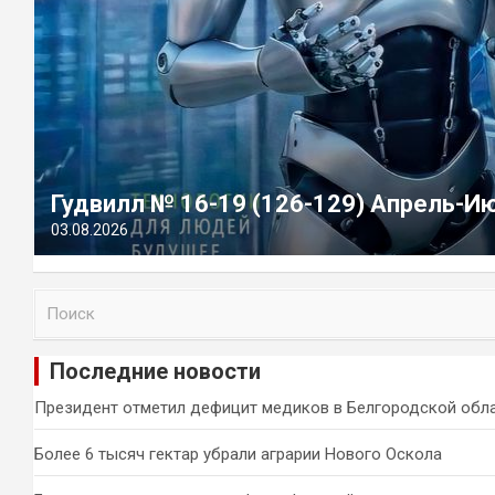
Гудвилл № 16-19 (126-129) Апрель-И
03.08.2026
П
о
и
Последние новости
с
к
Президент отметил дефицит медиков в Белгородской обл
Более 6 тысяч гектар убрали аграрии Нового Оскола