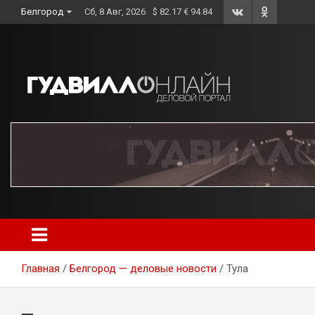
Skip
Белгород
Сб, 8 Авг, 2026
$ 82.17 € 94.84
to
content
Главная
Белгород — деловые новости
Тула