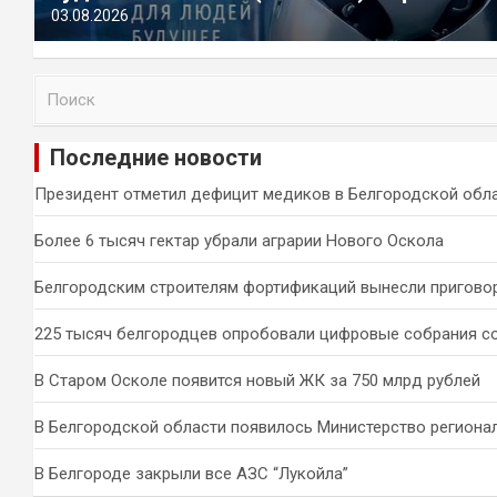
03.08.2026
П
о
и
Последние новости
с
к
Президент отметил дефицит медиков в Белгородской обл
Более 6 тысяч гектар убрали аграрии Нового Оскола
Белгородским строителям фортификаций вынесли пригово
225 тысяч белгородцев опробовали цифровые собрания с
В Старом Осколе появится новый ЖК за 750 млрд рублей
В Белгородской области появилось Министерство региона
В Белгороде закрыли все АЗС “Лукойла”