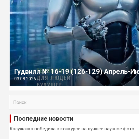
Гудвилл № 16-19 (126-129) Апрель-И
03.08.2026
П
о
и
Последние новости
с
к
Калужанка победила в конкурсе на лучшее научное фото