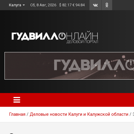
Skip
Калуга
Сб, 8 Авг, 2026
$ 82.17 € 94.84
to
content
Главная
Деловые новости Калуги и Калужской области