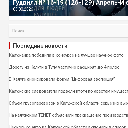
Гудвилл № 16-19 (126-129) Апрель-И
03.08.2026
П
о
и
Последние новости
с
к
Калужанка победила в конкурсе на лучшее научное фото
Дорогу из Калуги в Тулу частично расширят до 4 полос
В Калуге анонсировали форум “Цифровая эволюция”
Калужские следователи подвели итоги по арестам имущес
Объем грузоперевозок в Калужской области серьезно вы
На калужском TENET объяснили прекращение производств
Несколько авто из Калужской области включили в список 