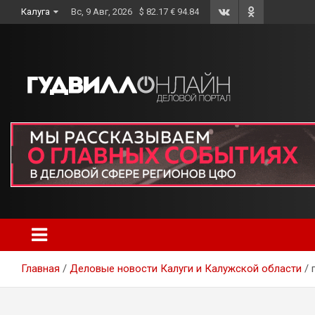
Skip
Калуга
Вс, 9 Авг, 2026
$ 82.17 € 94.84
to
content
Главная
Деловые новости Калуги и Калужской области