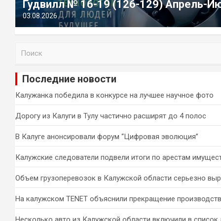
Гудвилл № 16-19 (126-129) Апрель-И
03.08.2026
П
о
и
Последние новости
с
к
Калужанка победила в конкурсе на лучшее научное фото
Дорогу из Калуги в Тулу частично расширят до 4 полос
В Калуге анонсировали форум “Цифровая эволюция”
Калужские следователи подвели итоги по арестам имущес
Объем грузоперевозок в Калужской области серьезно вы
На калужском TENET объяснили прекращение производств
Несколько авто из Калужской области включили в список 