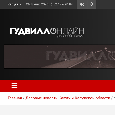
Skip
Калуга
Сб, 8 Авг, 2026
$ 82.17 € 94.84
to
content
Главная
Деловые новости Калуги и Калужской области