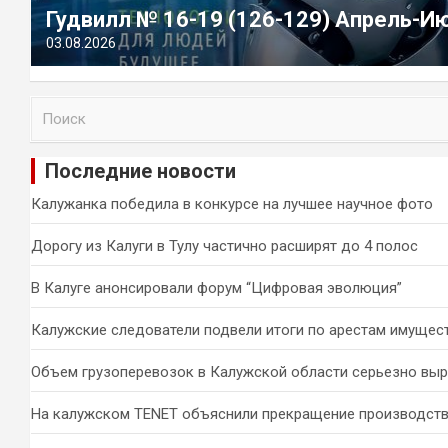
Гудвилл № 16-19 (126-129) Апрель-И
03.08.2026
П
о
и
Последние новости
с
к
Калужанка победила в конкурсе на лучшее научное фото
Дорогу из Калуги в Тулу частично расширят до 4 полос
В Калуге анонсировали форум “Цифровая эволюция”
Калужские следователи подвели итоги по арестам имущес
Объем грузоперевозок в Калужской области серьезно вы
На калужском TENET объяснили прекращение производств