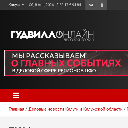
Skip
Калуга
Сб, 8 Авг, 2026
$ 82.17 € 94.84
to
content
Главная
Деловые новости Калуги и Калужской области