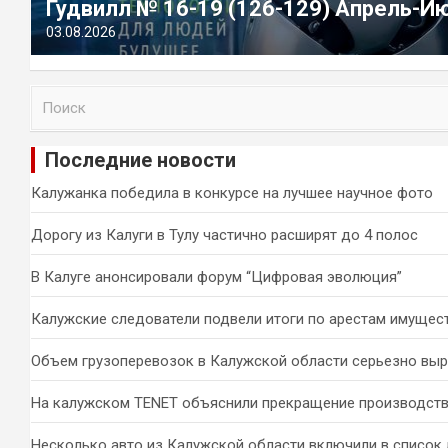
Гудвилл № 16-19 (126-129) Апрель-И
03.08.2026
П
о
и
Последние новости
с
к
Калужанка победила в конкурсе на лучшее научное фото
Дорогу из Калуги в Тулу частично расширят до 4 полос
В Калуге анонсировали форум “Цифровая эволюция”
Калужские следователи подвели итоги по арестам имущес
Объем грузоперевозок в Калужской области серьезно вы
На калужском TENET объяснили прекращение производств
Несколько авто из Калужской области включили в список 