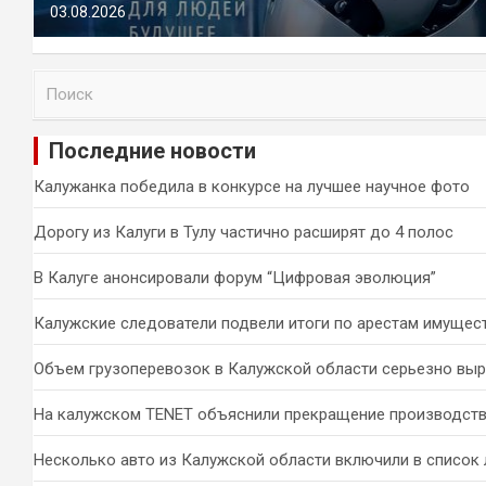
03.08.2026
П
о
и
Последние новости
с
к
Калужанка победила в конкурсе на лучшее научное фото
Дорогу из Калуги в Тулу частично расширят до 4 полос
В Калуге анонсировали форум “Цифровая эволюция”
Калужские следователи подвели итоги по арестам имущес
Объем грузоперевозок в Калужской области серьезно вы
На калужском TENET объяснили прекращение производств
Несколько авто из Калужской области включили в список 