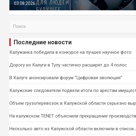
03.08.2026
П
о
и
Последние новости
с
к
Калужанка победила в конкурсе на лучшее научное фото
Дорогу из Калуги в Тулу частично расширят до 4 полос
В Калуге анонсировали форум “Цифровая эволюция”
Калужские следователи подвели итоги по арестам имущес
Объем грузоперевозок в Калужской области серьезно вы
На калужском TENET объяснили прекращение производств
Несколько авто из Калужской области включили в список 