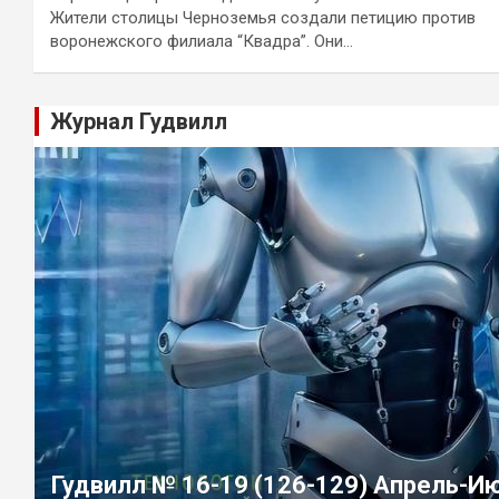
Жители столицы Черноземья создали петицию против
воронежского филиала “Квадра”. Они…
Журнал Гудвилл
Гудвилл № 16-19 (126-129) Апрель-И