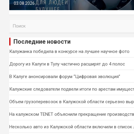
03.08.2026
П
о
и
Последние новости
с
к
Калужанка победила в конкурсе на лучшее научное фото
Дорогу из Калуги в Тулу частично расширят до 4 полос
В Калуге анонсировали форум “Цифровая эволюция”
Калужские следователи подвели итоги по арестам имущес
Объем грузоперевозок в Калужской области серьезно вы
На калужском TENET объяснили прекращение производств
Несколько авто из Калужской области включили в список 