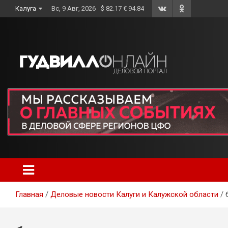
Skip
Калуга
Вс, 9 Авг, 2026
$ 82.17 € 94.84
to
content
Главная
Деловые новости Калуги и Калужской области