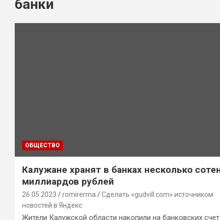
банки
ОБЩЕСТВО
Калужане хранят в банках несколько соте
миллиардов рублей
26.05.2023
romirerma
Сделать «gudvill.com» источником
новостей в Яндекс
Жители Калужской области накопили на банковских счет