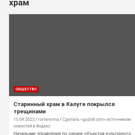
храм
ОБЩЕСТВО
Старинный храм в Калуге покрылся
трещинами
15.04.2023
romirerma
Сделать «gudvill.com» источником
новостей в Яндекс
Начальник управления по охране объектов культурного