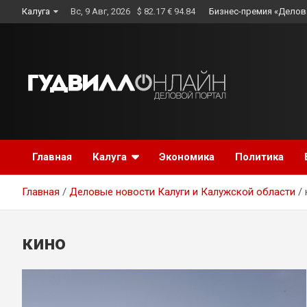
Skip
Калуга
Вс, 9 Авг, 2026
$ 82.17 € 94.84
Бизнес-премия «Делов
to
content
Главная
Калуга
Экономика
Политика
Главная
Деловые новости Калуги и Калужской области
кино