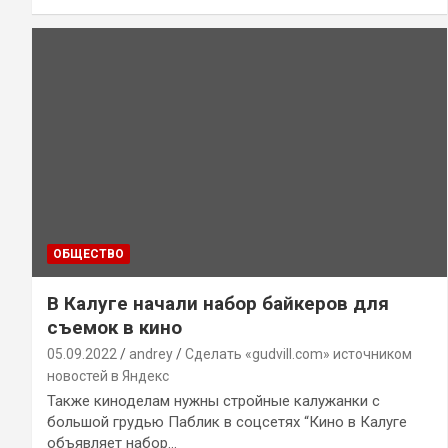
ОБЩЕСТВО
В Калуге начали набор байкеров для
съемок в кино
05.09.2022
andrey
Сделать «gudvill.com» источником
новостей в Яндекс
Также киноделам нужны стройные калужанки с
большой грудью Паблик в соцсетях “Кино в Калуге
объявляет набор…