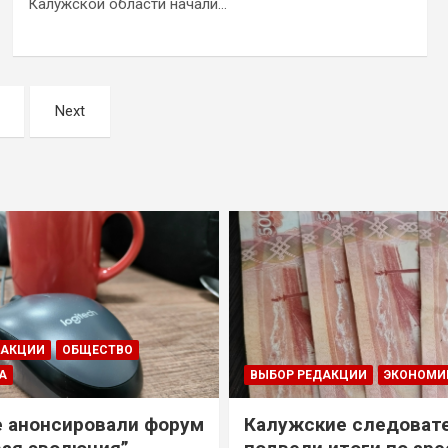
Калужской области начали…
Next
ДАКЦИИ
ОБЩЕСТВО
А
ВЫБОР РЕДАКЦИИ
ЭКОНОМИ
е анонсировали форум
Калужские следоват