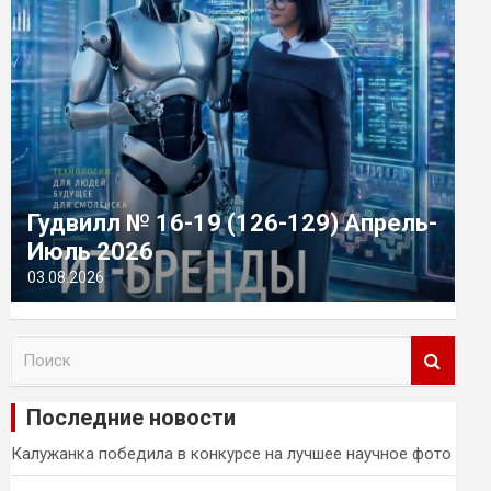
Гудвилл № 16-19 (126-129) Апрель-
Июль 2026
03.08.2026
П
о
и
Последние новости
с
к
Калужанка победила в конкурсе на лучшее научное фото