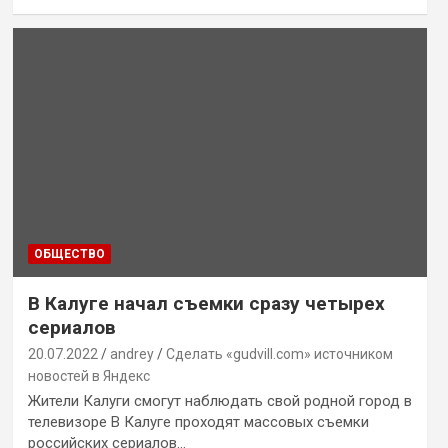
ОБЩЕСТВО
В Калуге начал съемки сразу четырех
сериалов
20.07.2022
andrey
Сделать «gudvill.com» источником
новостей в Яндекс
Жители Калуги смогут наблюдать свой родной город в
телевизоре В Калуге проходят массовых съемки
российских сериалов…