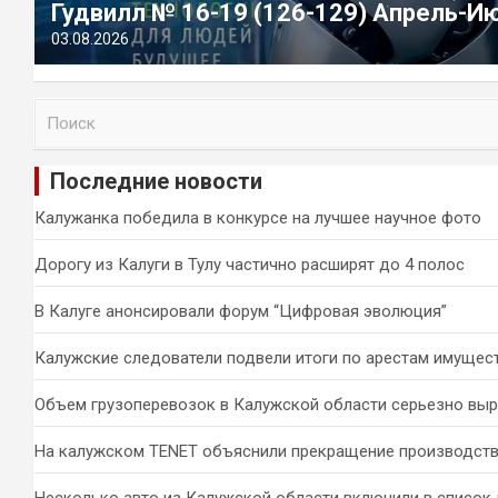
Гудвилл № 16-19 (126-129) Апрель-И
03.08.2026
П
о
и
Последние новости
с
к
Калужанка победила в конкурсе на лучшее научное фото
Дорогу из Калуги в Тулу частично расширят до 4 полос
В Калуге анонсировали форум “Цифровая эволюция”
Калужские следователи подвели итоги по арестам имущес
Объем грузоперевозок в Калужской области серьезно вы
На калужском TENET объяснили прекращение производств
Несколько авто из Калужской области включили в список 