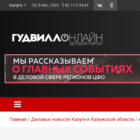
Skip
Калуга
Сб, 8 Авг, 2026
$ 82.17 € 94.84
to
content
Главная
Деловые новости Калуги и Калужской области