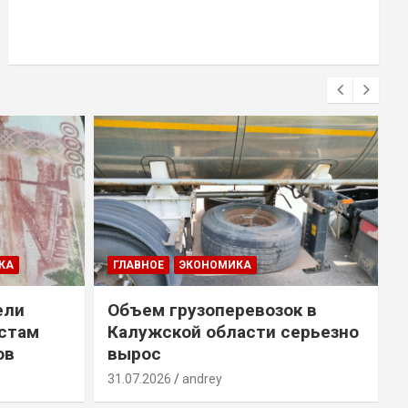
КА
ГЛАВНОЕ
ЭКОНОМИКА
ели
Объем грузоперевозок в
естам
Калужской области серьезно
ов
вырос
31.07.2026
andrey
3