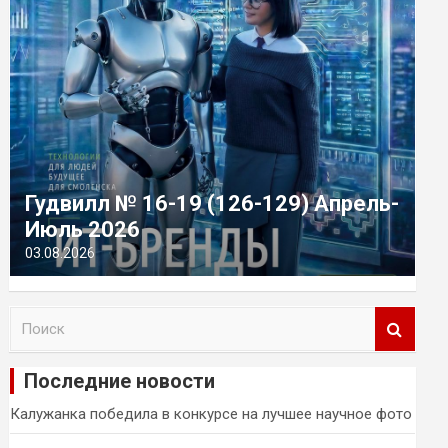
Гудвилл № 16-19 (126-129) Апрель-
Июль 2026
03.08.2026
П
о
и
Последние новости
с
к
Калужанка победила в конкурсе на лучшее научное фото