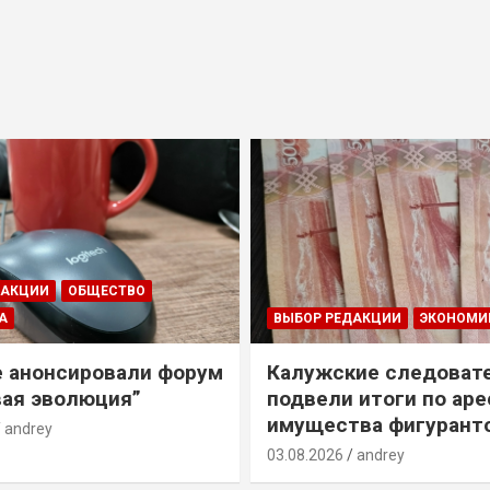
ДАКЦИИ
ОБЩЕСТВО
А
ВЫБОР РЕДАКЦИИ
ЭКОНОМИ
е анонсировали форум
Калужские следоват
ая эволюция”
подвели итоги по ар
имущества фигурант
andrey
03.08.2026
andrey