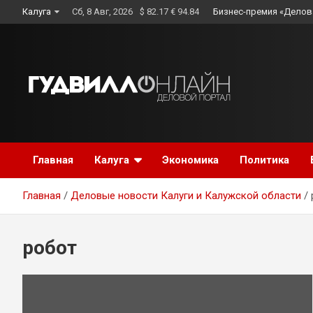
Skip
Калуга
Сб, 8 Авг, 2026
$ 82.17 € 94.84
Бизнес-премия «Делов
to
content
Главная
Калуга
Экономика
Политика
Главная
Деловые новости Калуги и Калужской области
робот