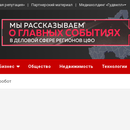
ая репутация»
Партнерский материал
Медиахолдинг «Гудвилл»
Бизнес
Общество
Недвижимость
Технологии
робот