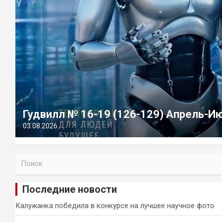
Гудвилл № 16-19 (126-129) Апрель-И
03.08.2026
П
о
и
Последние новости
с
к
Калужанка победила в конкурсе на лучшее научное фото