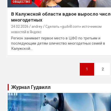
ОБЩЕСТВО
В Калужской области вдвое выросло числ
многодетных
24.02.2026
andrey
Сделать «gudvill.com» источником
новостей в Яндекс
Регион занимает первое место в ЦФО по третьим и
последующим детям оличество многодетных семей в
Калужской…
Навигация
1
2
по
записям
Журнал Гудвилл