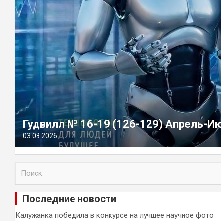
Гудвилл № 16-19 (126-129) Апрель-И
03.08.2026
П
о
и
Последние новости
с
к
Калужанка победила в конкурсе на лучшее научное фото