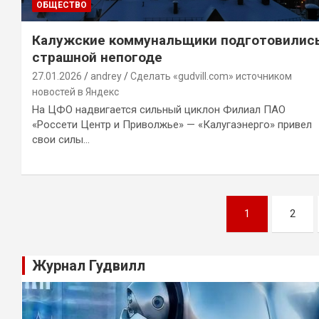
ОБЩЕСТВО
Калужские коммунальщики подготовились
страшной непогоде
27.01.2026
andrey
Сделать «gudvill.com» источником
новостей в Яндекс
На ЦФО надвигается сильный циклон Филиал ПАО
«Россети Центр и Приволжье» — «Калугаэнерго» привел
свои силы…
Навигация
1
2
по
записям
Журнал Гудвилл