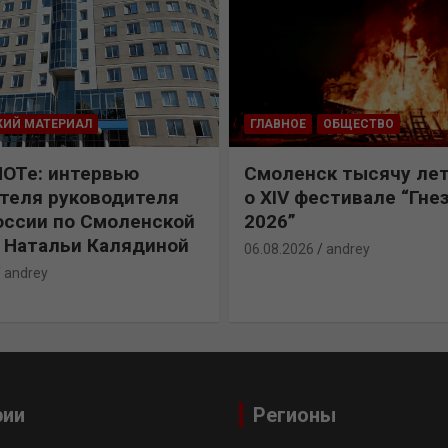
КИЙ МАТЕРИАЛ
ГЛАВНОЕ
ОБЩЕСТВО
ПОТе: интервью
Смоленск тысячу лет
теля руководителя
о XIV фестивале “Гне
ссии по Смоленской
2026”
 Натальи Калядиной
06.08.2026
andrey
andrey
рии
Регионы