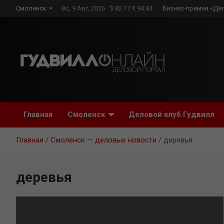
Skip
Смоленск
Вс, 9 Авг, 2026
$ 82.17 € 94.84
Бизнес-премия «Де
to
content
Главная
Смоленск
Деловой клуб Гудвилл
Главная
Смоленск — деловые новости
деревья
деревья