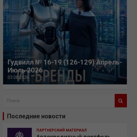
Гудвилл № 16-19 (126-129) Апрель-
Июль 2026
03.08.2026
П
о
и
Последние новости
с
к
ПАРТНЕРСКИЙ МАТЕРИАЛ
Автокредитный портфель