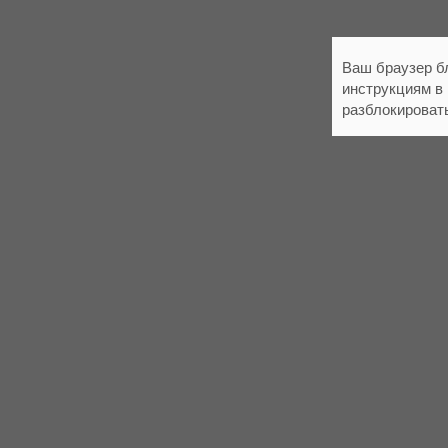
Ваш браузер б
инструкциям в
разблокироват