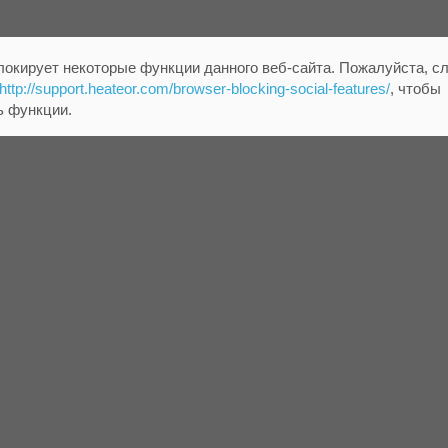
локирует некоторые функции данного веб-сайта. Пожалуйста, с
http://support.heateor.com/browser-blocking-social-features/
, чтобы
ь функции.