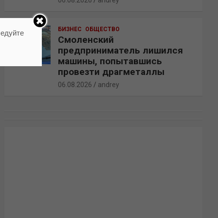
06.08.2026
andrey
БИЗНЕС
ОБЩЕСТВО
ледуйте
Смоленский
предприниматель лишился
машины, попытавшись
провезти драгметаллы
06.08.2026
andrey