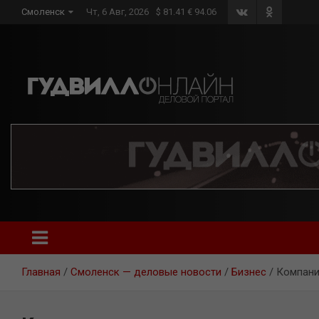
Skip
Смоленск
Чт, 6 Авг, 2026
$ 81.41 € 94.06
to
content
Главная
Смоленск — деловые новости
Бизнес
Компан