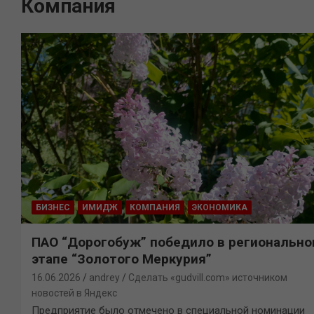
Компания
БИЗНЕС
ИМИДЖ
КОМПАНИЯ
ЭКОНОМИКА
ПАО “Дорогобуж” победило в региональн
этапе “Золотого Меркурия”
16.06.2026
andrey
Сделать «gudvill.com» источником
новостей в Яндекс
Предприятие было отмечено в специальной номинации