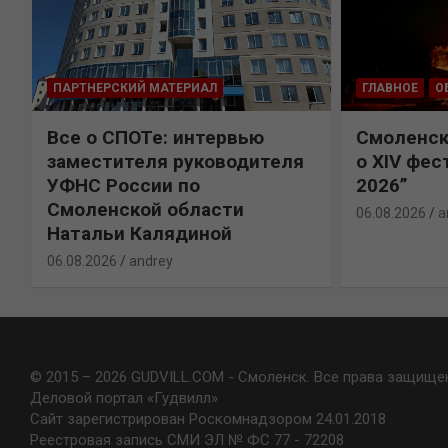
ПАРТНЕРСКИЙ МАТЕРИАЛ
ГЛАВНОЕ
О
Все о СПОТе: интервью
Смоленск
х
заместителя руководителя
о XIV фес
УФНС России по
2026”
Смоленской области
06.08.2026
a
Натальи Калядиной
06.08.2026
andrey
© 2015 – 2026 GUDVILL.COM - Смоленск. Все права защище
Деловой портал «Гудвилл»
Сайт зарегистрирован Роскомнадзором 24.01.2018
Реестровая запись СМИ ЭЛ № ФС 77 - 72208