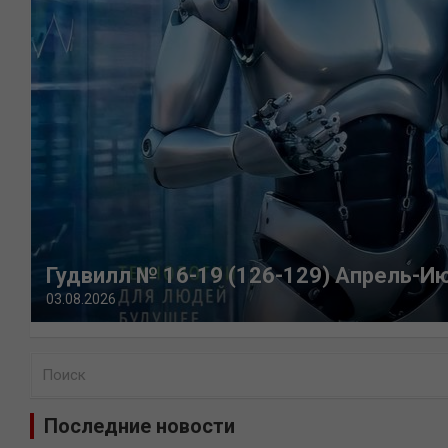
Гудвилл № 16-19 (126-129) Апрель-И
03.08.2026
П
о
и
Последние новости
с
к