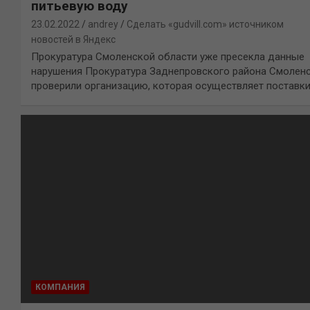
питьевую воду
23.02.2022
andrey
Сделать «gudvill.com» источником
новостей в Яндекс
Прокуратура Смоленской области уже пресекла данные
нарушения Прокуратура Заднепровского района Смолен
проверили организацию, которая осуществляет поставк
КОМПАНИЯ