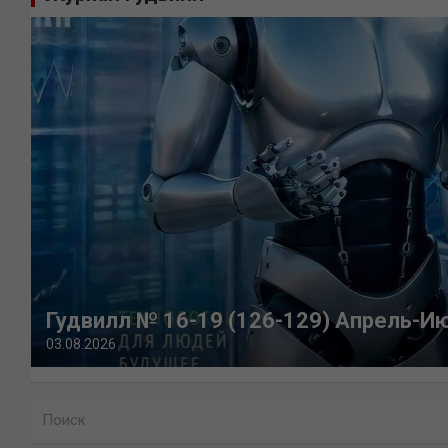
Гудвилл № 16-19 (126-129) Апрель-И
03.08.2026
П
о