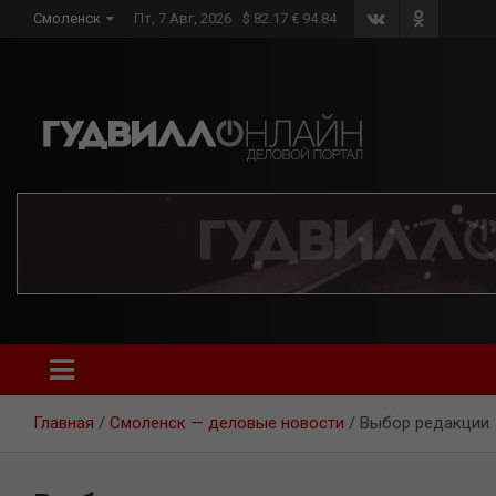
Skip
Смоленск
Пт, 7 Авг, 2026
$ 82.17 € 94.84
to
content
Главная
Смоленск — деловые новости
Выбор редакции