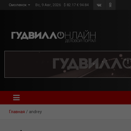
Skip
Смоленск
Вс, 9 Авг, 2026
$ 82.17 € 94.84
to
content
Главная
andrey