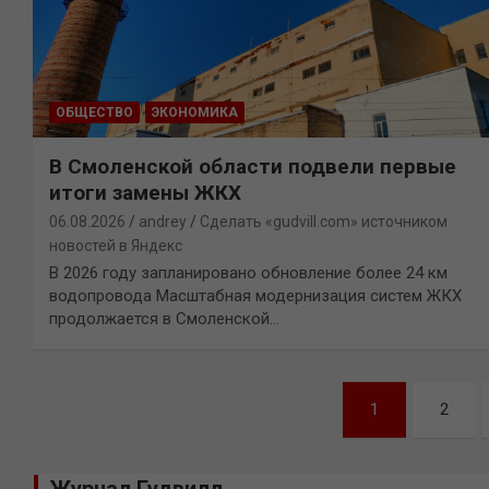
ОБЩЕСТВО
ЭКОНОМИКА
В Смоленской области подвели первые
итоги замены ЖКХ
06.08.2026
andrey
Сделать «gudvill.com» источником
новостей в Яндекс
В 2026 году запланировано обновление более 24 км
водопровода Масштабная модернизация систем ЖКХ
продолжается в Смоленской…
Навигация
1
2
по
записям
Журнал Гудвилл