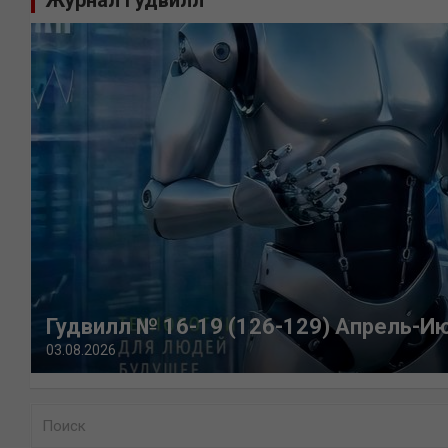
Гудвилл № 16-19 (126-129) Апрель-И
03.08.2026
П
о