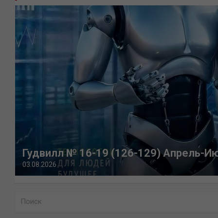
Гудвилл № 16-19 (126-129) Апрель-И
03.08.2026
П
о
и