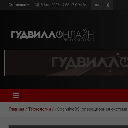
Skip
Смоленск
Сб, 8 Авг, 2026
$ 82.17 € 94.84
to
content
Главная
Технологии
«CognitiveOS: операционная систем