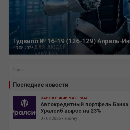
Гудвилл № 16-19 (126-129) Апрель-И
03.08.2026
П
о
и
Последние новости
с
к
ПАРТНЕРСКИЙ МАТЕРИАЛ
Автокредитный портфель Банка
Уралсиб вырос на 23%
07.08.2026
andrey