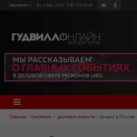
Skip
Смоленск
Вс, 9 Авг, 2026
$ 82.17 € 94.84
to
content
Главная
Смоленск — деловые новости
лучшие в России