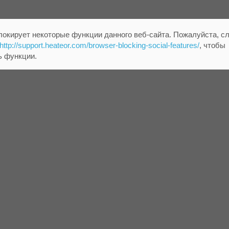
локирует некоторые функции данного веб-сайта. Пожалуйста, с
http://support.heateor.com/browser-blocking-social-features/
, чтобы
ь функции.