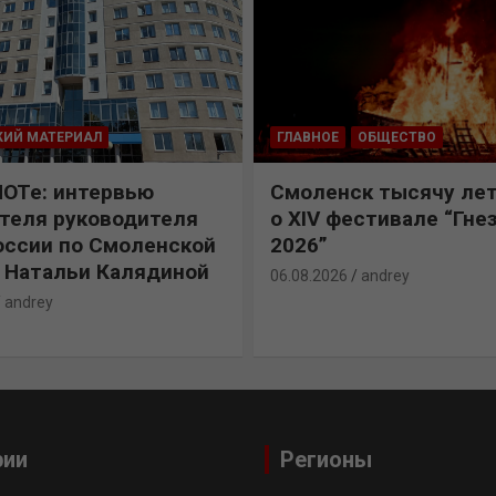
КИЙ МАТЕРИАЛ
ГЛАВНОЕ
ОБЩЕСТВО
ПОТе: интервью
Смоленск тысячу лет
теля руководителя
о XIV фестивале “Гне
ссии по Смоленской
2026”
 Натальи Калядиной
06.08.2026
andrey
andrey
рии
Регионы