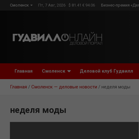
Skip
Смоленск
Пт, 7 Авг, 2026
$ 81.41 € 94.06
Бизнес-премия «Де
to
content
Главная
Смоленск
Деловой клуб Гудвилл
Главная
Смоленск — деловые новости
неделя моды
неделя моды