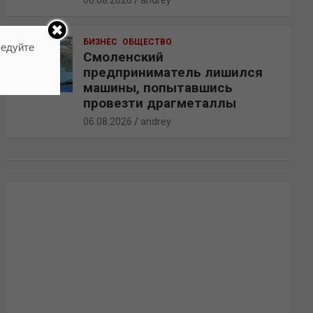
06.08.2026
andrey
БИЗНЕС
ОБЩЕСТВО
ледуйте
Смоленский
предприниматель лишился
машины, попытавшись
провезти драгметаллы
06.08.2026
andrey