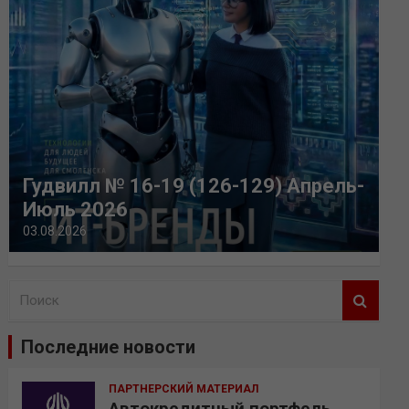
Гудвилл № 16-19 (126-129) Апрель-
Июль 2026
03.08.2026
П
о
и
Последние новости
с
к
ПАРТНЕРСКИЙ МАТЕРИАЛ
Автокредитный портфель