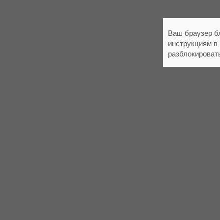
Ваш браузер б
инструкциям в
разблокироват