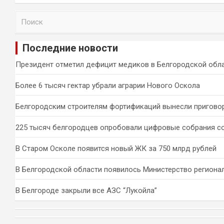
П
о
и
Последние новости
с
к
Президент отметил дефицит медиков в Белгородской обл
Более 6 тысяч гектар убрали аграрии Нового Оскола
Белгородским строителям фортификаций вынесли пригово
225 тысяч белгородцев опробовали цифровые собрания с
В Старом Осколе появится новый ЖК за 750 млрд рублей
В Белгородской области появилось Министерство региона
В Белгороде закрыли все АЗС “Лукойла”