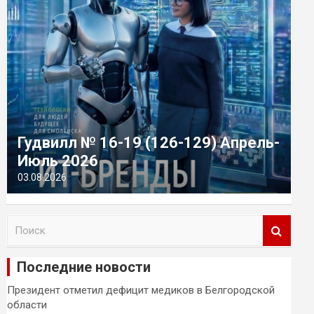
Гудвилл № 16-19 (126-129) Апрель-
Июль 2026
03.08.2026
П
о
и
Последние новости
с
к
Президент отметил дефицит медиков в Белгородской
области