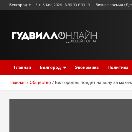
Skip
Белгород
Чт, 6 Авг, 2026
$ 80.93 € 93.19
Бизнес-премия «Де
to
content
Главная
Белгород
Экономика
Политика
Главная
Общество
Белгородец поедет на зону за махин