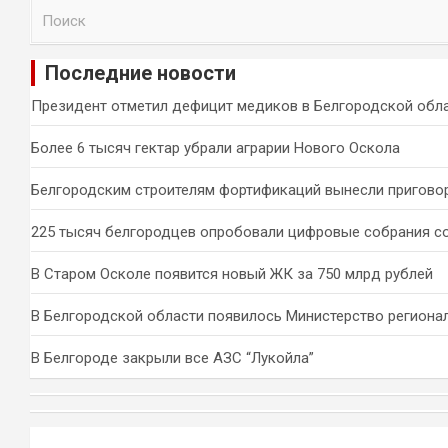
П
о
и
Последние новости
с
к
Президент отметил дефицит медиков в Белгородской обл
Более 6 тысяч гектар убрали аграрии Нового Оскола
Белгородским строителям фортификаций вынесли пригово
225 тысяч белгородцев опробовали цифровые собрания с
В Старом Осколе появится новый ЖК за 750 млрд рублей
В Белгородской области появилось Министерство региона
В Белгороде закрыли все АЗС “Лукойла”