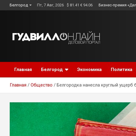
Skip
Белгород
Пт, 7 Авг, 2026
$ 81.41 € 94.06
Бизнес-премия «Де
to
content
Главная
Белгород
Экономика
Политика
Главная
Общество
Белгородка нанесла круглый ущерб