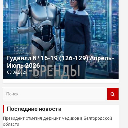
Гудвилл № 16-19 (126-129) Апрель-
Июль 2026
03.08.2026
П
о
и
Последние новости
с
к
Президент отметил дефицит медиков в Белгородской
области