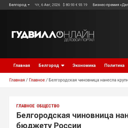
Skip
Белгород
Чт, 6 Авг, 2026
$ 80.93 € 93.19
Бизнес-премия «Де
to
content
Главная
Белгород
Экономика
Политика
Главная
Главное
Белгородская чиновница нанесла кру
ГЛАВНОЕ
ОБЩЕСТВО
Белгородская чиновница на
бюджету России