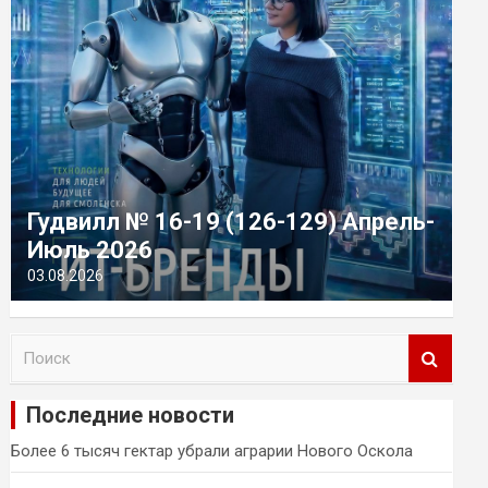
Гудвилл № 16-19 (126-129) Апрель-
Июль 2026
03.08.2026
П
о
и
Последние новости
с
к
Более 6 тысяч гектар убрали аграрии Нового Оскола