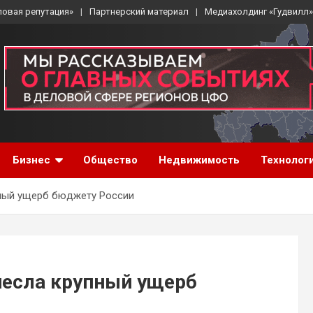
ловая репутация»
Партнерский материал
Медиахолдинг «Гудвилл»
Бизнес
Общество
Недвижимость
Технолог
пный ущерб бюджету России
несла крупный ущерб