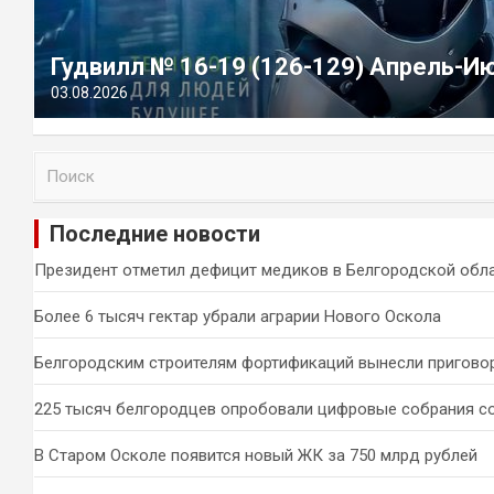
Гудвилл № 16-19 (126-129) Апрель-И
03.08.2026
П
о
и
Последние новости
с
к
Президент отметил дефицит медиков в Белгородской обл
Более 6 тысяч гектар убрали аграрии Нового Оскола
Белгородским строителям фортификаций вынесли пригово
225 тысяч белгородцев опробовали цифровые собрания с
В Старом Осколе появится новый ЖК за 750 млрд рублей