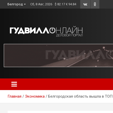
Skip
Белгород
Сб, 8 Авг, 2026
$ 82.17 € 94.84
to
content
Главная
Экономика
Белгородская область вышла в ТОП